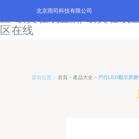
欧美在线区日韩-欧美在线日
北京雨司科技有限公司
区-欧美在线亚洲-欧美在线
区在线
當前位置：
首頁
>
產品大全
>
戶外LED顯示屏