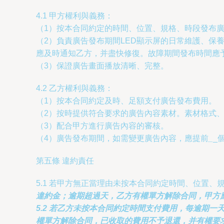
4.1 甲方權利與義務：
（1）按本合同約定的時間、位置、規格、時段發布
（2）負責廣告發布期間LED顯示屏的日常維護、
應及時通知乙方，并盡快修復。故障期間發布時間應
（3）保證廣告畫面播放清晰、完整。
4.2 乙方權利與義務：
（1）按本合同約定及時、足額支付廣告發布費用。
（2）按時提供符合要求的廣告內容素材。素材格式
（3）配合甲方進行廣告內容的審核。
（4）廣告發布期間，如需變更廣告內容，應提前
_
_
第五條 違約責任
5.1 若甲方無正當理由未按本合同約定時間、位置、
違約金；逾期超過
天，乙方有權單方解除合同，甲方
5.2 若乙方未按本合同約定時間支付費用，每逾期一
權單方解除合同，已收取的費用不予退還，并有權要