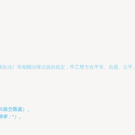
廣告法》等相關法律法規的規定，甲乙雙方在平等、自愿、公平、
XX路交匯處）。
辨率：
*
）。