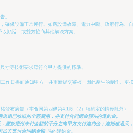
廣告。
保養，確保設備正常運行。如遇設備故障、電力中斷、政府行為、
予以順延，或雙方協商其他解決方案。
、尺寸等技術要求應符合甲方提供的標準。
個工作日書面通知甲方，并重新提交審核，因此產生的制作、更
規格發布廣告（本合同第四條第4.1款（2）項約定的情形除外
應退還已收取的全部費用，并支付合同總金額
%的違約金。
天，應按應付未付金額的千分之
向甲方支付違約金；逾期超過
天
求乙方支付合同總金額
_%的違約金。