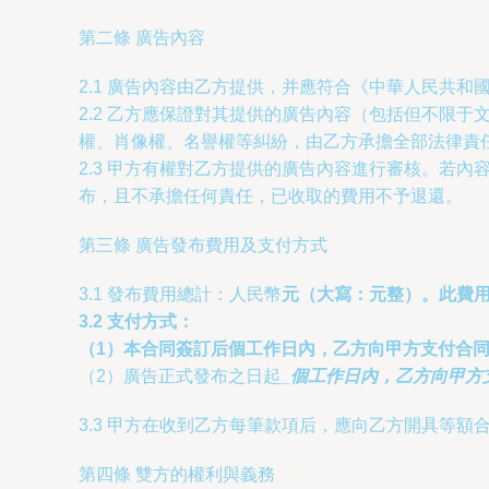
第二條 廣告內容
2.1 廣告內容由乙方提供，并應符合《中華人民共
2.2 乙方應保證對其提供的廣告內容（包括但不限
權、肖像權、名譽權等糾紛，由乙方承擔全部法律責
2.3 甲方有權對乙方提供的廣告內容進行審核。若
布，且不承擔任何責任，已收取的費用不予退還。
第三條 廣告發布費用及支付方式
3.1 發布費用總計：人民幣
元（大寫：
元整）。此費
3.2 支付方式：
（1）本合同簽訂后
個工作日內，乙方向甲方支付合
（2）廣告正式發布之日起
_個工作日內，乙方向甲方
3.3 甲方在收到乙方每筆款項后，應向乙方開具等額
第四條 雙方的權利與義務