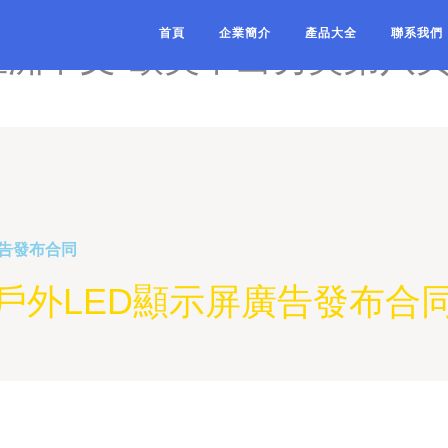
韩-欧美在线日韩在线-欧美
首頁
企業簡介
產品大全
聯系我們
亚洲中文-欧美中出另类第八页
廣告發布合同
戶外LED顯示屏廣告發布合