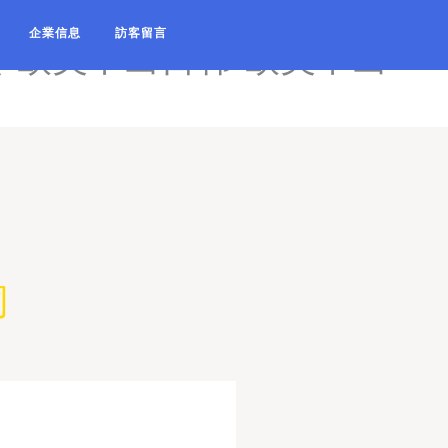
在线视频网址-欧美在线视频一
企業信息
訪客留言
-欧美中出日韩-欧美中出一
同