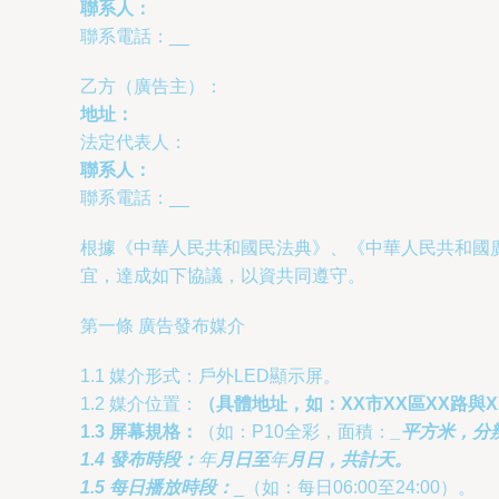
聯系人：
聯系電話：
__
乙方（廣告主）：
地址：
法定代表人：
聯系人：
聯系電話：
__
根據《中華人民共和國民法典》、《中華人民共和國
宜，達成如下協議，以資共同遵守。
第一條 廣告發布媒介
1.1 媒介形式：戶外LED顯示屏。
1.2 媒介位置：
（具體地址，如：XX市XX區XX路與
1.3 屏幕規格：
（如：P10全彩，面積：
_平方米，分
1.4 發布時段：
年
月
日至
年
月
日，共計
天。
1.5 每日播放時段：
_（如：每日06:00至24:00）。