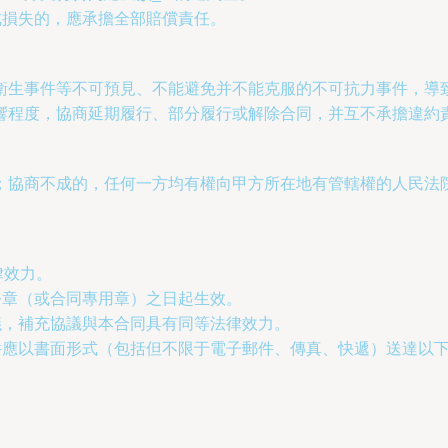
造成損失的，應承擔全部賠償責任。
衛生事件等不可預見、不能避免并不能克服的不可抗力事件，導
響程度，協商延期履行、部分履行或解除合同，并互不承擔違約
；協商不成的，任何一方均有權向甲方所在地有管轄權的人民法
律效力。
蓋公章（或合同專用章）之日起生效。
協議，補充協議與本合同具有同等法律效力。
文件應以書面形式（包括但不限于電子郵件、傳真、快遞）送達以