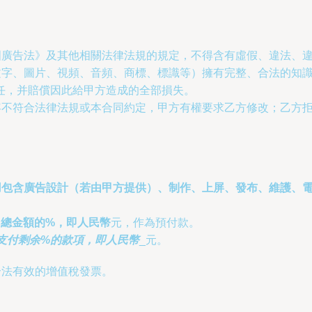
和國廣告法》及其他相關法律法規的規定，不得含有虛假、違法、
于文字、圖片、視頻、音頻、商標、標識等）擁有完整、合法的知
任，并賠償因此給甲方造成的全部損失。
內容不符合法律法規或本合同約定，甲方有權要求乙方修改；乙方
用包含廣告設計（若由甲方提供）、制作、上屏、發布、維護、
同總金額的
%，即人民幣
元，作為預付款。
支付剩余
%的款項，即人民幣
_元。
合法有效的增值稅發票。