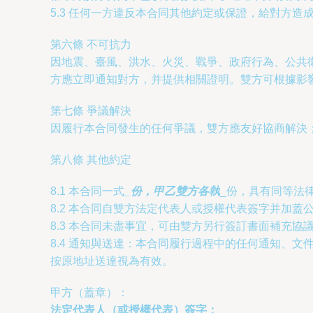
5.3 任何一方違反本合同其他約定或保證，給對方
第六條 不可抗力
因地震、臺風、洪水、火災、戰爭、政府行為、公共
方應立即通知對方，并提供相關證明。雙方可根據影
第七條 爭議解決
因履行本合同發生的任何爭議，雙方應友好協商解決
第八條 其他約定
8.1 本合同一式
_份，甲乙雙方各執
_份，具有同等法
8.2 本合同自雙方法定代表人或授權代表簽字并加
8.3 本合同未盡事宜，可由雙方另行簽訂書面補充
8.4 通知與送達：本合同履行過程中的任何通知、
按原地址送達視為有效。
甲方（蓋章）：
法定代表人（或授權代表）簽字：